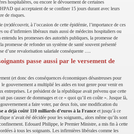
ères hospitalières, ou encore le dévouement de certaines
EHPAD qui acceptaient de se confiner 15 jours durant avec leurs
re de risques.
e (re)découvrir, à l’occasion de cette épidémie, l’importance de ces
res ou d’infirmiers libéraux mais aussi de médecins hospitaliers ou
 entendu les promesses des autorités publiques, la promesse de
, la promesse de refonder un système de santé souvent présenté
se d’une revalorisation salariale conséquente ….
oignants passe aussi par le versement de
nement (et donc des conséquences économiques désastreuses pour
), le gouvernement a multiplié les aides en tout genre pour venir en
x entreprises. Le président de la république avait prévenu que cette
vait pas causer de dommages et ce « quoi qu’il en coûte ». Jusque là,
 gouvernement a faire voter, par deux fois, une modification du
se a déjà coûté 110 milliards d’euros à la France
et jusqu’à ce
fique n’avait été décidée pour les soignants,, alors même qu’ils sont
confinement. Edouard Philippe, le Premier Ministre, a mis fin à cette
cordées à tous les soignants. Les infirmières libérales comme les