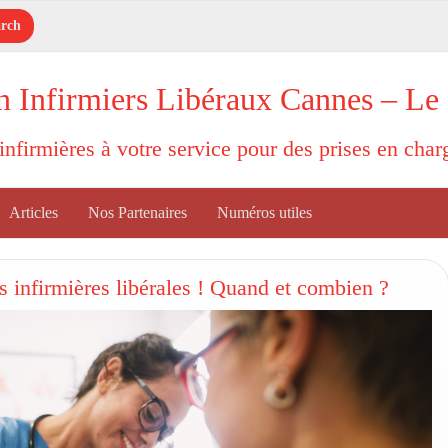
n Infirmiers Libéraux Cannes – Le
'infirmières à votre service pour des prises en cha
Articles
Nos Partenaires
Numéros utiles
s infirmières libérales ! Quand et combien ?