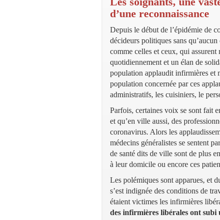
Les soignants, une vast
d’une reconnaissance
Depuis le début de l’épidémie de co
décideurs politiques sans qu’aucun d
comme celles et ceux, qui assurent 
quotidiennement et un élan de solid
population applaudit infirmières et 
population concernée par ces applau
administratifs, les cuisiniers, le pe
Parfois, certaines voix se sont fait 
et qu’en ville aussi, des professionn
coronavirus. Alors les applaudisseme
médecins généralistes se sentent par
de santé dits de ville sont de plus
à leur domicile ou encore ces patie
Les polémiques sont apparues, et d
s’est indignée des conditions de tra
étaient victimes les infirmières lib
des infirmières libérales ont sub