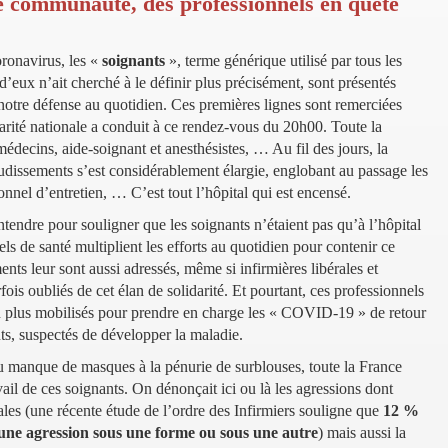
e communauté, des professionnels en quête
ronavirus, les «
soignants
», terme générique utilisé par tous les
’eux n’ait cherché à le définir plus précisément, sont présentés
notre défense au quotidien. Ces premières lignes sont remerciées
arité nationale a conduit à ce rendez-vous du 20h00. Toute la
médecins, aide-soignant et anesthésistes, … Au fil des jours, la
dissements s’est considérablement élargie, englobant au passage les
rsonnel d’entretien, … C’est tout l’hôpital qui est encensé.
entendre pour souligner que les soignants n’étaient pas qu’à l’hôpital
els de santé multiplient les efforts au quotidien pour contenir ce
nts leur sont aussi adressés, même si infirmières libérales et
fois oubliés de cet élan de solidarité. Et pourtant, ces professionnels
 en plus mobilisés pour prendre en charge les « COVID-19 » de retour
nts, suspectés de développer la maladie.
u manque de masques à la pénurie de surblouses, toute la France
vail de ces soignants. On dénonçait ici ou là les agressions dont
érales (une récente étude de l’ordre des Infirmiers souligne que
12 %
i une agression sous une forme ou sous une autre
) mais aussi la