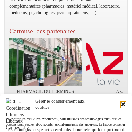
complémentaires (pharmacies, matériel médical, laboratoire,
médecins, psychologues, psychopraticiens, …)
Carrousel des partenaires
PHARMACIE DU TERMINUS
AZAE
Images liées:
Gérer le consentement aux
cookies
Numéros utiles
Pour offrir les meilleures expériences, nous utilisons des technologies telles que les
cookies pour stocker et/ou accéder aux informations des appareils. Le fait de consentir
à ces technologies nous permettra de traiter des données telles que le comportement de