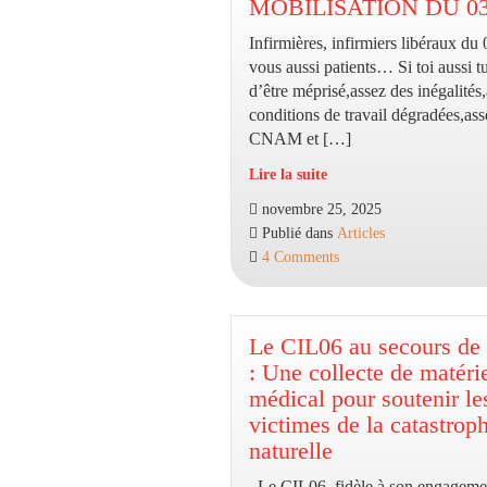
IMAGES…
MOBILISATION DU 03
Infirmières, infirmiers libéraux du
vous aussi patients… Si toi aussi t
d’être méprisé,assez des inégalités
conditions de travail dégradées,ass
CNAM et […]
Lire la suite
MOBILISATION
novembre 25, 2025
DU
Publié dans
Articles
03/12/2025
4 Comments
Le CIL06 au secours de
: Une collecte de matéri
médical pour soutenir le
victimes de la catastrop
naturelle
Le CIL06, fidèle à son engageme