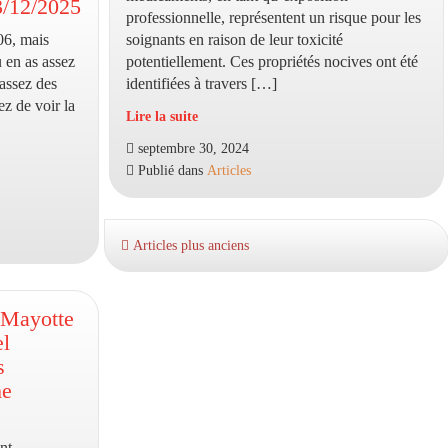
/12/2025
professionnelle, représentent un risque pour les
un
 06, mais
soignants en raison de leur toxicité
infirmier
u en as assez
potentiellement. Ces propriétés nocives ont été
référent
,assez des
identifiées à travers […]
ez de voir la
Lire la suite
Repérer
septembre 30, 2024
les
Publié dans
Articles
médicaments
toxiques
pour
les
Articles plus anciens
soignants
 Mayotte
el
s
he
nt