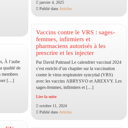
janvier 4, 2025
soutenir
2025
Publié dans
Articles
les
victimes
de
la
Vaccins contre le VRS : sages-
catastrophe
femmes, infirmiers et
naturelle
pharmaciens autorisés à les
prescrire et les injecter
rs, À l’aube
Par David Paitraud Le calendrier vaccinal 2024
a qualité de
s’est enrichi d’un chapitre sur la vaccination
es membres
contre le virus respiratoire syncytial (VRS)
sser […]
avec les vaccins ABRYSVO et AREXVY. Les
sages-femmes, infirmiers et […]
Lire la suite
Vaccins
octobre 11, 2024
contre
Publié dans
Articles
le
VRS
: