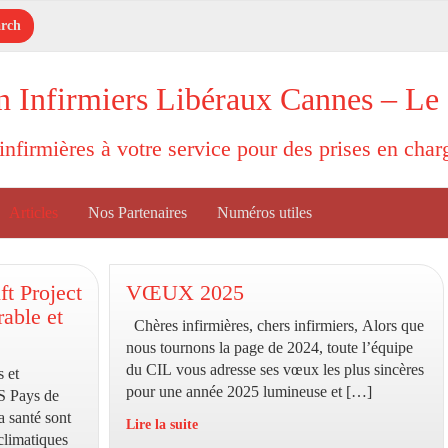
n Infirmiers Libéraux Cannes – Le
'infirmières à votre service pour des prises en cha
Articles
Nos Partenaires
Numéros utiles
de
Mayotte
ft Project
VŒUX 2025
:
rable et
Chères infirmières, chers infirmiers, Alors que
Une
nous tournons la page de 2024, toute l’équipe
collecte
du CIL vous adresse ses vœux les plus sincères
s et
de
pour une année 2025 lumineuse et […]
S Pays de
matériel
a santé sont
médical
Lire la suite
 climatiques
pour
VŒUX