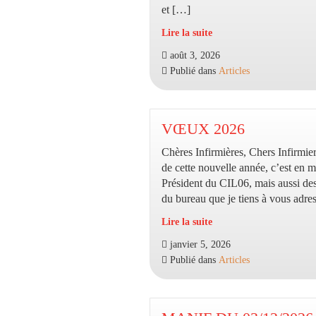
et […]
Lire la suite
Rejoignez
août 3, 2026
l’appel
Publié dans
Articles
du
Shift
Project
:
VŒUX 2026
Agir
Chères Infirmières, Chers Infirmie
pour
de cette nouvelle année, c’est en m
une
Président du CIL06, mais aussi d
santé
du bureau que je tiens à vous adre
durable
et
Lire la suite
résiliente
VŒUX
janvier 5, 2026
2026
Publié dans
Articles