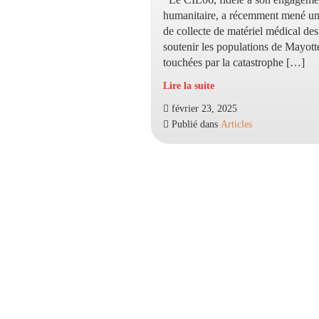
humanitaire, a récemment mené un
de collecte de matériel médical des
soutenir les populations de Mayot
touchées par la catastrophe […]
Lire la suite
Le
février 23, 2025
CIL06
Publié dans
Articles
au
secours