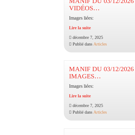
MANIF DU 03/12/2026
VIDÉOS…
Images liées:
Lire la suite
MANIF
décembre 7, 2025
DU
Publié dans
Articles
03/12/2026
–
EN
VIDÉOS…
MANIF DU 03/12/2026
IMAGES…
Images liées:
Lire la suite
MANIF
décembre 7, 2025
DU
Publié dans
Articles
03/12/2026
–
EN