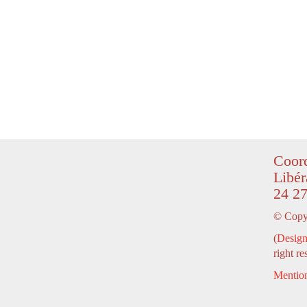
Coord
Libér
24 27
© Copyr
(
Design
right re
Mention