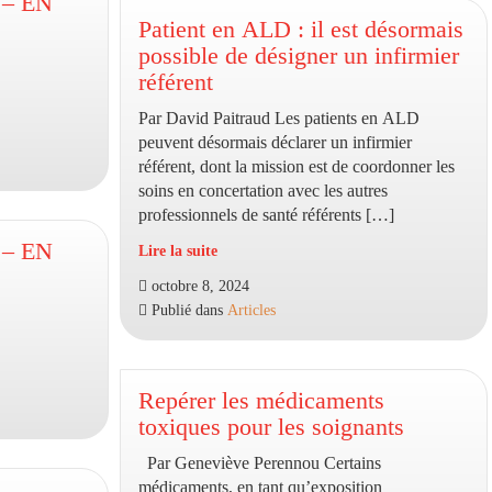
 – EN
sages-
Patient en ALD : il est désormais
femmes,
possible de désigner un infirmier
infirmiers
référent
et
Par David Paitraud Les patients en ALD
pharmaciens
peuvent désormais déclarer un infirmier
autorisés
référent, dont la mission est de coordonner les
à
soins en concertation avec les autres
les
professionnels de santé référents […]
prescrire
et
 – EN
Lire la suite
les
Patient
octobre 8, 2024
injecter
en
Publié dans
Articles
ALD
:
il
est
Repérer les médicaments
désormais
toxiques pour les soignants
possible
Par Geneviève Perennou Certains
de
médicaments, en tant qu’exposition
désigner