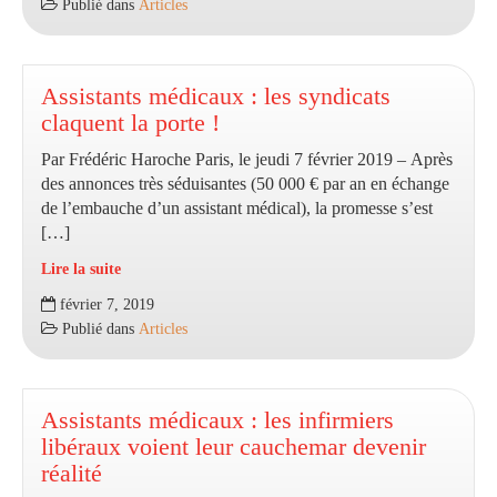
Publié dans
Articles
nombre
de
consultations
contre
Assistants médicaux : les syndicats
un
claquent la porte !
assistant
Par Frédéric Haroche Paris, le jeudi 7 février 2019 – Après
médical
des annonces très séduisantes (50 000 € par an en échange
?
de l’embauche d’un assistant médical), la promesse s’est
La
[…]
CNAM
recule
Lire la suite
Assistants
février 7, 2019
médicaux
Publié dans
Articles
:
les
syndicats
claquent
Assistants médicaux : les infirmiers
la
libéraux voient leur cauchemar devenir
porte
réalité
!