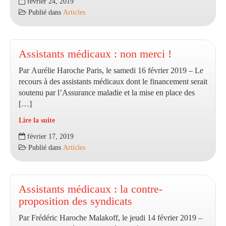
février 24, 2019
une
Publié dans
Articles
réforme
à
la
française…
Assistants médicaux : non merci !
Par Aurélie Haroche Paris, le samedi 16 février 2019 – Le
recours à des assistants médicaux dont le financement serait
soutenu par l’Assurance maladie et la mise en place des
[…]
Lire la suite
Assistants
février 17, 2019
médicaux
Publié dans
Articles
:
non
merci
!
Assistants médicaux : la contre-
proposition des syndicats
Par Frédéric Haroche Malakoff, le jeudi 14 février 2019 –