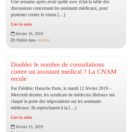
Une semaine après avoir quitté avec éclat la table des
discussions concernant les assistants médicaux, pour
protester contre la vision […]
Lire la suite
Assistants
février 16, 2019
médicaux
Publié dans
Articles
:
la
contre-
proposition
Doubler le nombre de consultations
des
contre un assistant médical ? La CNAM
syndicats
recule
Par Frédéric Haroche Paris, le mardi 12 février 2019 –
Mercredi dernier, les syndicats de médecins libéraux ont
claqué la porte des négociations sur les assistants
médicaux. Ils reprochaient à la […]
Lire la suite
Doubler
février 13, 2019
le