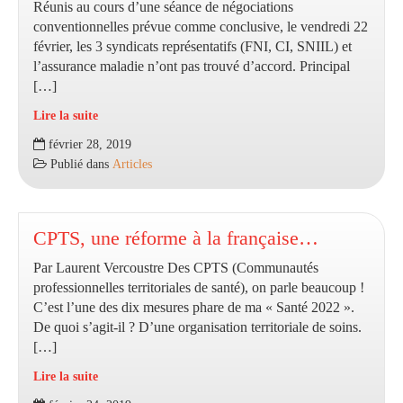
Réunis au cours d’une séance de négociations
conventionnelles prévue comme conclusive, le vendredi 22
février, les 3 syndicats représentatifs (FNI, CI, SNIIL) et
l’assurance maladie n’ont pas trouvé d’accord. Principal
[…]
Lire la suite
Négociations
février 28, 2019
conventionnelles
Publié dans
Articles
:
les
infirmiers
attendent
CPTS, une réforme à la française…
plus
Par Laurent Vercoustre Des CPTS (Communautés
et
professionnelles territoriales de santé), on parle beaucoup !
rejettent
C’est l’une des dix mesures phare de ma « Santé 2022 ».
les
De quoi s’agit-il ? D’une organisation territoriale de soins.
propositions
[…]
de
la
Lire la suite
CNAM
CPTS,