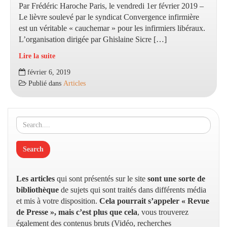
Par Frédéric Haroche Paris, le vendredi 1er février 2019 –
Le lièvre soulevé par le syndicat Convergence infirmière
est un véritable « cauchemar » pour les infirmiers libéraux.
L’organisation dirigée par Ghislaine Sicre […]
Lire la suite
Assistants
février 6, 2019
médicaux
Publié dans
Articles
:
les
infirmiers
libéraux
voient
leur
cauchemar
devenir
réalité
Les articles
qui sont présentés sur le site
sont une sorte de
bibliothèque
de sujets qui sont traités dans différents média
et mis à votre disposition.
Cela pourrait s’appeler « Revue
de Presse », mais c’est plus que cela
, vous trouverez
également des contenus bruts (Vidéo, recherches