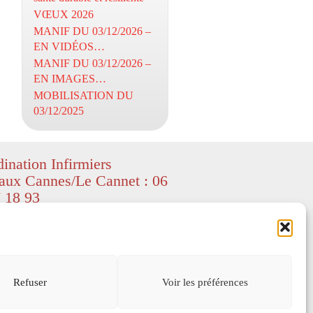
VŒUX 2026
MANIF DU 03/12/2026 –
EN VIDÉOS…
MANIF DU 03/12/2026 –
EN IMAGES…
MOBILISATION DU
03/12/2025
ination Infirmiers
aux Cannes/Le Cannet : 06
 18 93
ight CIL06 – textes et images
ed by Freepik
–
depositphotos
) – All
served.
s légales
Refuser
Voir les préférences