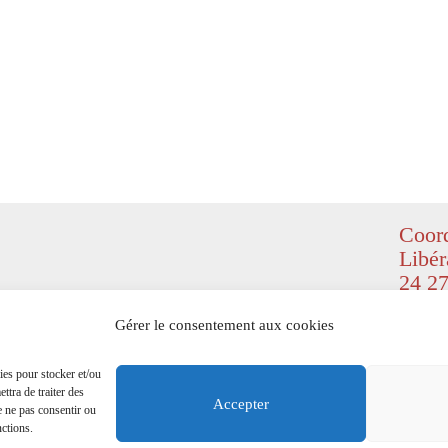
Coord
Libér
24 27
© Copyr
Gérer le consentement aux cookies
(
Design
right re
ies pour stocker et/ou
ttra de traiter des
Mention
Accepter
e ne pas consentir ou
nctions.