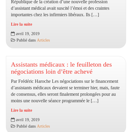
République de la création d’une nouvelle profession
d’assistant médical avait suscité l’émoi et des craintes
importantes chez les infirmiers libéraux. Ils […]
Lire la suite
Assistants
avril 19, 2019
médicaux
Publié dans
Articles
:
la
CNAM
rassure
Assistants médicaux : le feuilleton des
la
négociations loin d’être achevé
profession
Par Frédéric Haroche Les négociations sur le financement
infirmière
d’assistants médicaux devaient se terminer hier, mais, faute
de consensus, elles seront finalement prolongées pour au
moins une nouvelle séance programmée le […]
Lire la suite
Assistants
avril 19, 2019
médicaux
Publié dans
Articles
: