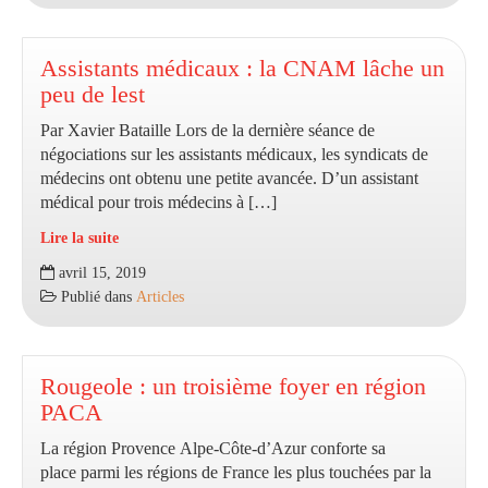
le
feuilleton
des
Assistants médicaux : la CNAM lâche un
négociations
peu de lest
loin
Par Xavier Bataille Lors de la dernière séance de
d’être
négociations sur les assistants médicaux, les syndicats de
achevé
médecins ont obtenu une petite avancée. D’un assistant
médical pour trois médecins à […]
Lire la suite
Assistants
avril 15, 2019
médicaux
Publié dans
Articles
:
la
CNAM
lâche
Rougeole : un troisième foyer en région
un
PACA
peu
La région Provence Alpe-Côte-d’Azur conforte sa
de
place parmi les régions de France les plus touchées par la
lest