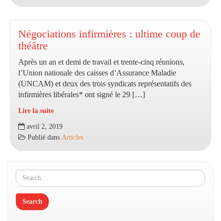
trois
médecins
ou
Négociations infirmières : ultime coup de
en
théâtre
fonction
Après un an et demi de travail et trente-cinq réunions,
du
l’Union nationale des caisses d’Assurance Maladie
nombre
(UNCAM) et deux des trois syndicats représentatifs des
de
infirmières libérales* ont signé le 29 […]
patients
:
Lire la suite
le
Négociations
avril 2, 2019
dilemme
infirmières
Publié dans
Articles
de
:
la
ultime
CNAM
coup
de
théâtre