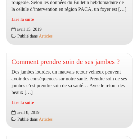
rougeole. Selon les données du Bulletin hebdomadaire de
la cellule d’intervention en région PACA, un foyer est […]
Lire la suite
Rougeole
avril 15, 2019
:
Publié dans
Articles
un
troisième
foyer
en
Comment prendre soin de ses jambes ?
région
Des jambes lourdes, un mauvais retour veineux peuvent
PACA
avoir des conséquences sur notre santé. Prendre soin de ses
jambes c’est prendre soin de sa santé… Avec le retour des
beaux […]
Lire la suite
Comment
avril 8, 2019
prendre
Publié dans
Articles
soin
de
ses