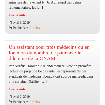
signature de l’avenant N° 6. Au regard des délais
et
réglementaires, les […]
la
FMF
Lire la suite
durcissent
L’avenant
avril 3, 2019
le
N°6
Publié dans
Articles
ton
à
la
convention
nationale
Un assistant pour trois médecins ou en
des
fonction du nombre de patients : le
Infirmiers
dilemme de la CNAM
est
Par Aurélie Haroche Au lendemain du vote en première
signé
lecture du projet de loi de santé, les représentants des
!
syndicats de médecins libéraux ont abordé mercredi, dans
une certaine fébrilité, […]
Lire la suite
Un
avril 2, 2019
assistant
Publié dans
Articles
pour