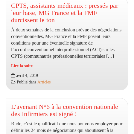
jambes
CPTS, assistants médicaux : pressés par
?
leur base, MG France et la FMF
durcissent le ton
À deux semaines de la conclusion prévue des négociations
conventionnelles, MG France et la FMF posent leurs
conditions pour une éventuelle signature de
l’accord conventionnel interprofessionnel (ACI) sur les
CPTS (communautés professionnelles territoriales […]
Lire la suite
CPTS,
avril 4, 2019
assistants
Publié dans
Articles
médicaux
:
pressés
par
L’avenant N°6 à la convention nationale
leur
des Infirmiers est signé !
base,
Rude, c’est le qualificatif que nous pouvons employer pour
MG
définir les 24 mois de négociations qui aboutissent à la
France