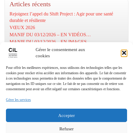
Articles récents
Rejoignez l’appel du Shift Project : Agir pour une santé
durable et résiliente
VŒUX 2026
MANIF DU 03/12/2026 – EN VIDÉOS…
MANIF DU 03/12/2026 – EN IMAGES…
MOBILISATION DU 03/12/2025
Gérer le consentement aux
cookies
Numéros utiles
Pour offrir les meilleures expériences, nous utilisons des technologies telles que les
cookies pour stocker et/ou accéder aux informations des appareils. Le fait de consentir
à ces technologies nous permettra de traiter des données telles que le comportement de
Coordination Infirmiers
navigation ou les ID uniques sur ce site. Le fait de ne pas consentir ou de retirer son
Libéraux Cannes/Le Cannet
consentement peut avoir un effet négatif sur certaines caractéristiques et fonctions.
: 06 24 27 18 93
Gérer les services
© Copyright CIL06 – textes et images
(
Designed by Freepik
–
depositphotos
) – All right reserved.
Accepter
Mentions légales
Refuser