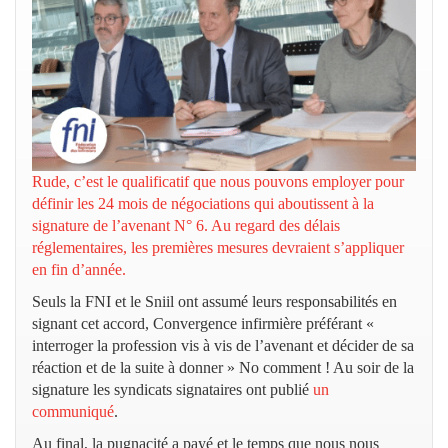
Rude, c’est le qualificatif que nous pouvons employer pour
définir les 24 mois de négociations qui aboutissent à la
signature de l’avenant N° 6. Au regard des délais
réglementaires, les premières mesures devraient s’appliquer
en fin d’année.
Seuls la FNI et le Sniil ont assumé leurs responsabilités en
signant cet accord, Convergence infirmière préférant «
interroger la profession vis à vis de l’avenant et décider de sa
réaction et de la suite à donner » No comment ! Au soir de la
signature les syndicats signataires ont publié
un
communiqué
.
Au final, la pugnacité a payé et le temps que nous nous