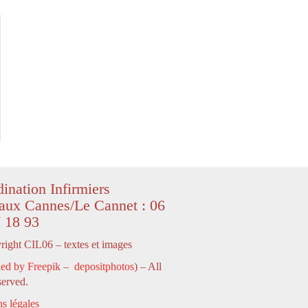
ination Infirmiers
aux Cannes/Le Cannet : 06
 18 93
ight CIL06 – textes et images
ed by Freepik
–
depositphotos
) – All
served.
s légales