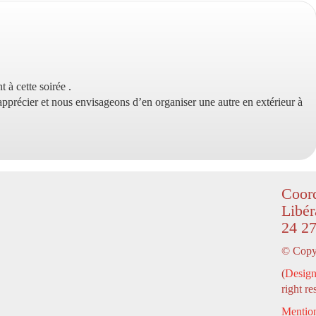
 à cette soirée .
pprécier et nous envisageons d’en organiser une autre en extérieur à
Coord
Libér
24 27
© Copyr
(
Design
right re
Mention