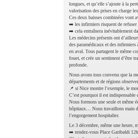
longues, et qu’elle s’ajoute à la pe
valorisation des prises en charge les
Ces deux baisses combinées vont av
➡️ les infirmiers risquent de refuser
➡️ cela entraînera inévitablement da
Les médecins présents ont d’ailleur
des paramédicaux et des infirmiers à
en aval. Tous partagent le même cons
fouet, et crée un sentiment d’être t
profonde.
Nous avons tous convenu que la mo
départements et de régions observent
📌 si Nice montre l’exemple, le mo
C’est pourquoi il est indispensable 
Nous formons une seule et même équ
hôpitaux… Nous travaillons main dan
l’engorgement hospitalier.
Le 3 décembre, même une heure, m
➡️ rendez-vous Place Garibaldi 12h