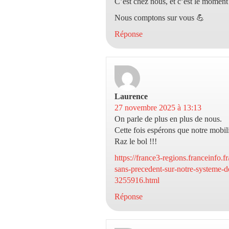
C’est chez nous, et c’est le moment 
Nous comptons sur vous 💪
Réponse
Laurence
dit :
27 novembre 2025 à 13:13
On parle de plus en plus de nous.
Cette fois espérons que notre mobili
Raz le bol !!!
https://france3-regions.franceinfo.f
sans-precedent-sur-notre-systeme-d
3255916.html
Réponse