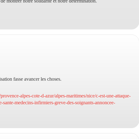
de montrer notre solidarité et notre détermination.
sation fasse avancer les choses.
r/provence-alpes-cote-d-azur/alpes-maritimes/nice/c-est-une-attaque-
e-sante-medecins-infirmiers-greve-des-soignants-annoncee-