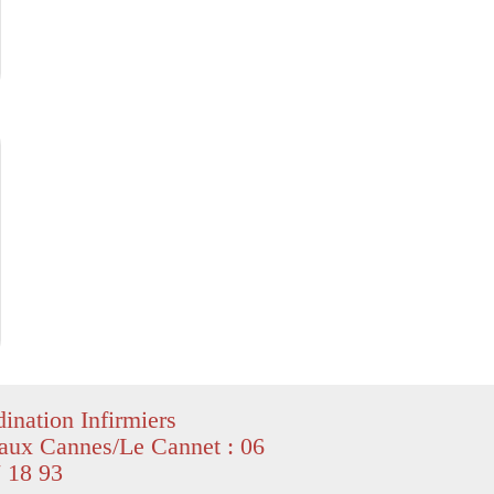
ination Infirmiers
aux Cannes/Le Cannet : 06
 18 93