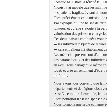
Lorsque M. Estrosi a félicité le CHU
Niçois , j’ai rappelé que les infirmi
des patients fragiles, évitant de nom
C’est précisément cette mission de 
J’ai expliqué qu’une baisse de tarif
longues, et qu’elle s’ajoute à la pe
valorisation des prises en charge les
Ces deux baisses combinées vont av
➡️ les infirmiers risquent de refuser
➡️ cela entraînera inévitablement da
Les médecins présents ont d’ailleur
des paramédicaux et des infirmiers à
en aval. Tous partagent le même cons
fouet, et crée un sentiment d’être t
profonde.
Nous avons tous convenu que la mo
départements et de régions observent
📌 si Nice montre l’exemple, le mo
C’est pourquoi il est indispensable 
Nous formons une seule et même équ