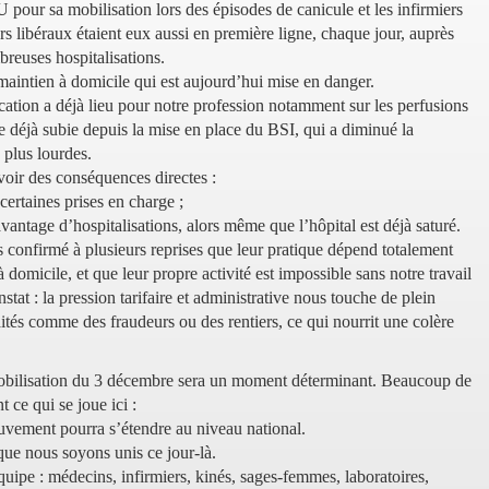
 pour sa mobilisation lors des épisodes de canicule et les infirmiers
ers libéraux étaient eux aussi en première ligne, chaque jour, auprès
breuses hospitalisations.
maintien à domicile qui est aujourd’hui mise en danger.
ication a déjà lieu pour notre profession notamment sur les perfusions
rte déjà subie depuis la mise en place du BSI, qui a diminué la
 plus lourdes.
oir des conséquences directes :
 certaines prises en charge ;
vantage d’hospitalisations, alors même que l’hôpital est déjà saturé.
s confirmé à plusieurs reprises que leur pratique dépend totalement
 domicile, et que leur propre activité est impossible sans notre travail
tat : la pression tarifaire et administrative nous touche de plein
raités comme des fraudeurs ou des rentiers, ce qui nourrit une colère
bilisation du 3 décembre sera un moment déterminant. Beaucoup de
 ce qui se joue ici :
uvement pourra s’étendre au niveau national.
que nous soyons unis ce jour-là.
ipe : médecins, infirmiers, kinés, sages-femmes, laboratoires,