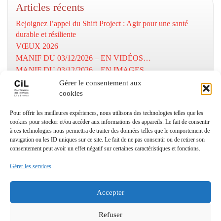
Articles récents
Rejoignez l’appel du Shift Project : Agir pour une santé
durable et résiliente
VŒUX 2026
MANIF DU 03/12/2026 – EN VIDÉOS…
MANIF DU 03/12/2026 – EN IMAGES…
MOBILISATION DU 03/12/2025
Gérer le consentement aux
cookies
Numéros utiles
Pour offrir les meilleures expériences, nous utilisons des technologies telles que les
cookies pour stocker et/ou accéder aux informations des appareils. Le fait de consentir
à ces technologies nous permettra de traiter des données telles que le comportement de
Coordination Infirmiers
navigation ou les ID uniques sur ce site. Le fait de ne pas consentir ou de retirer son
Libéraux Cannes/Le Cannet
consentement peut avoir un effet négatif sur certaines caractéristiques et fonctions.
: 06 24 27 18 93
Gérer les services
© Copyright CIL06 – textes et images
(
Designed by Freepik
–
depositphotos
) – All right reserved.
Accepter
Mentions légales
Refuser