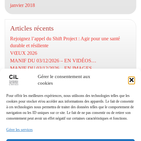
janvier 2018
Articles récents
Rejoignez l’appel du Shift Project : Agir pour une santé
durable et résiliente
VŒUX 2026
MANIF DU 03/12/2026 – EN VIDÉOS…
MANIF DU 03/12/2026 – EN IMAGES…
MOBILISATION DU 03/12/2025
Gérer le consentement aux
cookies
Numéros utiles
Pour offrir les meilleures expériences, nous utilisons des technologies telles que les
cookies pour stocker et/ou accéder aux informations des appareils. Le fait de consentir
à ces technologies nous permettra de traiter des données telles que le comportement de
Coordination Infirmiers
navigation ou les ID uniques sur ce site. Le fait de ne pas consentir ou de retirer son
Libéraux Cannes/Le Cannet
consentement peut avoir un effet négatif sur certaines caractéristiques et fonctions.
: 06 24 27 18 93
Gérer les services
© Copyright CIL06 – textes et images