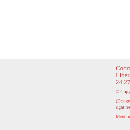
Coord
Libér
24 27
© Copyr
(
Design
right re
Mention