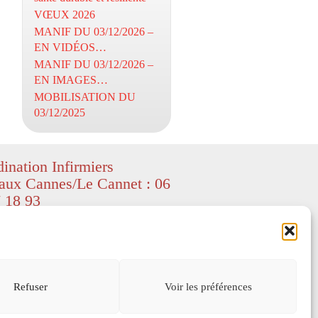
VŒUX 2026
MANIF DU 03/12/2026 –
EN VIDÉOS…
MANIF DU 03/12/2026 –
EN IMAGES…
MOBILISATION DU
03/12/2025
ination Infirmiers
aux Cannes/Le Cannet : 06
 18 93
ight CIL06 – textes et images
ed by Freepik
–
depositphotos
) – All
served.
s légales
Refuser
Voir les préférences