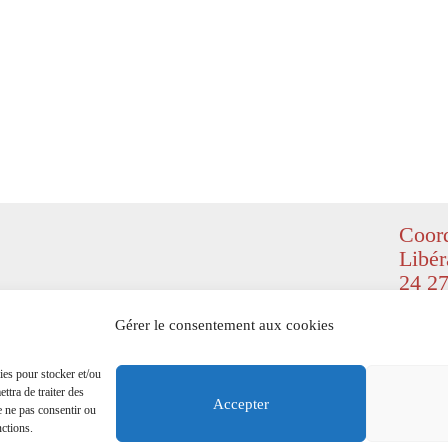
Coord
Libér
24 27
© Copyr
Gérer le consentement aux cookies
(
Design
right re
ies pour stocker et/ou
ttra de traiter des
Mention
Accepter
e ne pas consentir ou
nctions.