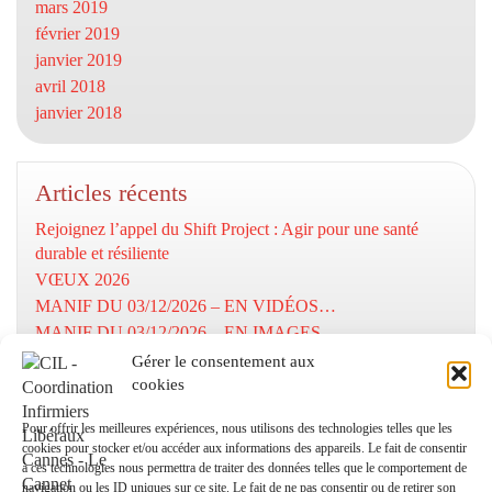
mars 2019
février 2019
janvier 2019
avril 2018
janvier 2018
Articles récents
Rejoignez l’appel du Shift Project : Agir pour une santé
durable et résiliente
VŒUX 2026
MANIF DU 03/12/2026 – EN VIDÉOS…
MANIF DU 03/12/2026 – EN IMAGES…
MOBILISATION DU 03/12/2025
Gérer le consentement aux
cookies
Numéros utiles
Pour offrir les meilleures expériences, nous utilisons des technologies telles que les
cookies pour stocker et/ou accéder aux informations des appareils. Le fait de consentir
à ces technologies nous permettra de traiter des données telles que le comportement de
Coordination Infirmiers
navigation ou les ID uniques sur ce site. Le fait de ne pas consentir ou de retirer son