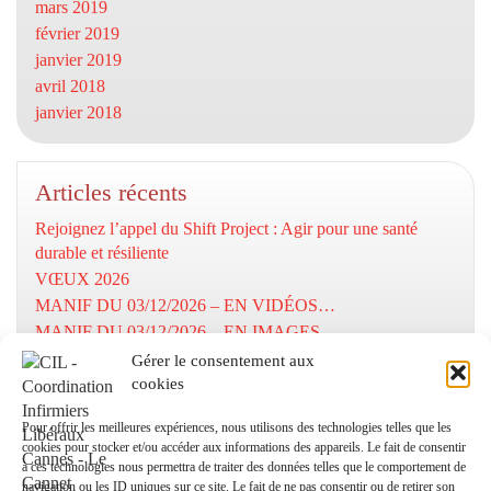
mars 2019
février 2019
janvier 2019
avril 2018
janvier 2018
Articles récents
Rejoignez l’appel du Shift Project : Agir pour une santé
durable et résiliente
VŒUX 2026
MANIF DU 03/12/2026 – EN VIDÉOS…
MANIF DU 03/12/2026 – EN IMAGES…
MOBILISATION DU 03/12/2025
Gérer le consentement aux
cookies
Numéros utiles
Pour offrir les meilleures expériences, nous utilisons des technologies telles que les
cookies pour stocker et/ou accéder aux informations des appareils. Le fait de consentir
à ces technologies nous permettra de traiter des données telles que le comportement de
Coordination Infirmiers
navigation ou les ID uniques sur ce site. Le fait de ne pas consentir ou de retirer son