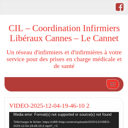
CIL – Coordination Infirmiers
Libéraux Cannes – Le Cannet
Un réseau d'infirmiers et d'infirmières à votre
service pour des prises en charge médicale et
de santé
Afficher
VIDEO-2025-12-04-19-46-10 2
Lecteur
Media error: Format(s) not supported or source(s) not found
vidéo
Télécharger le fichier: https://cil06.fr/wp-content/uploads/2025/12/VIDEO-
2025-12-04-19-46-10-2.mp4?_=2