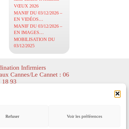
VŒUX 2026
MANIF DU 03/12/2026 –
EN VIDÉOS…
MANIF DU 03/12/2026 –
EN IMAGES…
MOBILISATION DU
03/12/2025
ination Infirmiers
aux Cannes/Le Cannet : 06
 18 93
ight CIL06 – textes et images
ed by Freepik
–
depositphotos
) – All
served.
s légales
Refuser
Voir les préférences