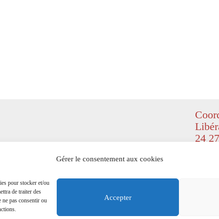
Coord
Libér
24 27
© Copyr
Gérer le consentement aux cookies
(
Design
right re
ies pour stocker et/ou
ttra de traiter des
Mention
Accepter
e ne pas consentir ou
nctions.