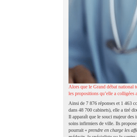
Alors que le Grand débat national to
les propositions qu’elle a colligées 
Ainsi de 7 876 réponses et 1 463 con
dans 48 700 cabinets), elle a tiré di
Il apparaît que le souci majeur des 
soins infirmiers de ville. Ils propos
pourrait «
prendre en charge les affe
médecin, le spécialiste ou le centre 