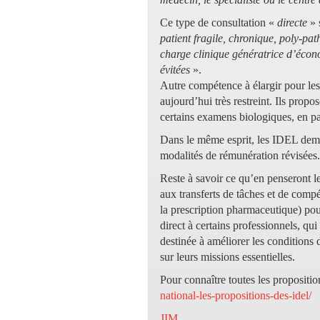
Ce type de consultation «
directe
» 
patient fragile, chronique, poly-pa
charge clinique génératrice d’écono
évitées
».
Autre compétence à élargir pour les 
aujourd’hui très restreint. Ils prop
certains examens biologiques, en par
Dans le même esprit, les IDEL dema
modalités de rémunération révisées.
Reste à savoir ce qu’en penseront le
aux transferts de tâches et de comp
la prescription pharmaceutique) pour
direct à certains professionnels, qui
destinée à améliorer les conditions d
sur leurs missions essentielles.
Pour connaître toutes les proposit
national-les-propositions-des-idel/
JIM