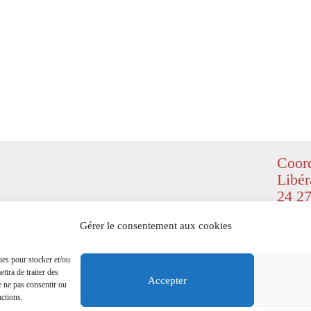
Coord
Libér
24 27
© Copyr
Gérer le consentement aux cookies
(
Design
right re
ies pour stocker et/ou
ttra de traiter des
Mention
Accepter
e ne pas consentir ou
nctions.