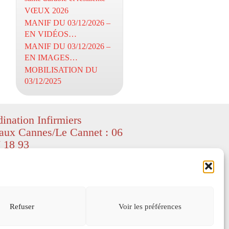
VŒUX 2026
MANIF DU 03/12/2026 –
EN VIDÉOS…
MANIF DU 03/12/2026 –
EN IMAGES…
MOBILISATION DU
03/12/2025
ination Infirmiers
aux Cannes/Le Cannet : 06
 18 93
ight CIL06 – textes et images
ed by Freepik
–
depositphotos
) – All
served.
s légales
Refuser
Voir les préférences