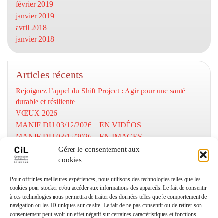
février 2019
janvier 2019
avril 2018
janvier 2018
Articles récents
Rejoignez l’appel du Shift Project : Agir pour une santé
durable et résiliente
VŒUX 2026
MANIF DU 03/12/2026 – EN VIDÉOS…
MANIF DU 03/12/2026 – EN IMAGES…
MOBILISATION DU 03/12/2025
Gérer le consentement aux
cookies
Numéros utiles
Pour offrir les meilleures expériences, nous utilisons des technologies telles que les
cookies pour stocker et/ou accéder aux informations des appareils. Le fait de consentir
à ces technologies nous permettra de traiter des données telles que le comportement de
Coordination Infirmiers
navigation ou les ID uniques sur ce site. Le fait de ne pas consentir ou de retirer son
Libéraux Cannes/Le Cannet
consentement peut avoir un effet négatif sur certaines caractéristiques et fonctions.