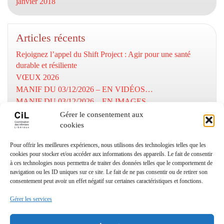
janvier 2018
Articles récents
Rejoignez l’appel du Shift Project : Agir pour une santé
durable et résiliente
VŒUX 2026
MANIF DU 03/12/2026 – EN VIDÉOS…
MANIF DU 03/12/2026 – EN IMAGES…
MOBILISATION DU 03/12/2025
Gérer le consentement aux
cookies
Numéros utiles
Pour offrir les meilleures expériences, nous utilisons des technologies telles que les
cookies pour stocker et/ou accéder aux informations des appareils. Le fait de consentir
à ces technologies nous permettra de traiter des données telles que le comportement de
Coordination Infirmiers
navigation ou les ID uniques sur ce site. Le fait de ne pas consentir ou de retirer son
Libéraux Cannes/Le Cannet
consentement peut avoir un effet négatif sur certaines caractéristiques et fonctions.
: 06 24 27 18 93
Gérer les services
© Copyright CIL06 – textes et images