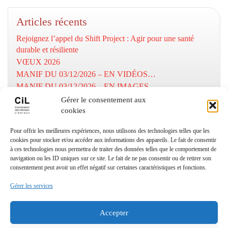
Articles récents
Rejoignez l’appel du Shift Project : Agir pour une santé
durable et résiliente
VŒUX 2026
MANIF DU 03/12/2026 – EN VIDÉOS…
MANIF DU 03/12/2026 – EN IMAGES…
MOBILISATION DU 03/12/2025
Gérer le consentement aux
cookies
Numéros utiles
Pour offrir les meilleures expériences, nous utilisons des technologies telles que les
cookies pour stocker et/ou accéder aux informations des appareils. Le fait de consentir
à ces technologies nous permettra de traiter des données telles que le comportement de
Coordination Infirmiers
navigation ou les ID uniques sur ce site. Le fait de ne pas consentir ou de retirer son
Libéraux Cannes/Le Cannet
consentement peut avoir un effet négatif sur certaines caractéristiques et fonctions.
: 06 24 27 18 93
Gérer les services
© Copyright CIL06 – textes et images
(
Designed by Freepik
–
depositphotos
) – All right reserved.
Accepter
Mentions légales