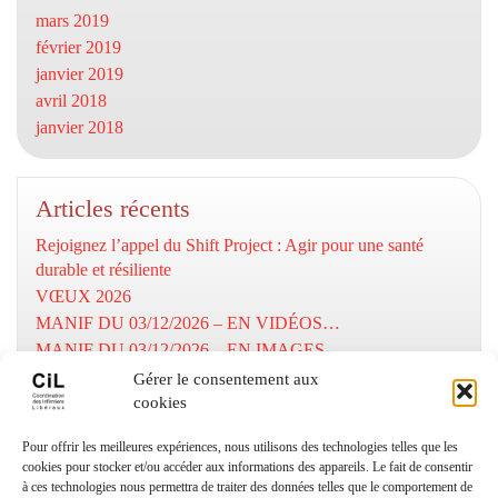
mars 2019
février 2019
janvier 2019
avril 2018
janvier 2018
Articles récents
Rejoignez l’appel du Shift Project : Agir pour une santé
durable et résiliente
VŒUX 2026
MANIF DU 03/12/2026 – EN VIDÉOS…
MANIF DU 03/12/2026 – EN IMAGES…
MOBILISATION DU 03/12/2025
Gérer le consentement aux
cookies
Numéros utiles
Pour offrir les meilleures expériences, nous utilisons des technologies telles que les
cookies pour stocker et/ou accéder aux informations des appareils. Le fait de consentir
à ces technologies nous permettra de traiter des données telles que le comportement de
Coordination Infirmiers