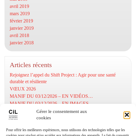
avril 2019
mars 2019
février 2019
janvier 2019
avril 2018
janvier 2018
Articles récents
Rejoignez l’appel du Shift Project : Agir pour une santé
durable et résiliente
VŒUX 2026
MANIF DU 03/12/2026 – EN VIDÉOS…
MANIF DU 03/12/2026 – EN IMAGES…
MOBILISATION DU 03/12/2025
Gérer le consentement aux
cookies
Numéros utiles
Pour offrir les meilleures expériences, nous utilisons des technologies telles que les
cookies pour stocker et/ou accéder aux informations des appareils. Le fait de consentir