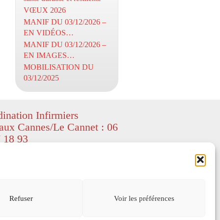
VŒUX 2026
MANIF DU 03/12/2026 –
EN VIDÉOS…
MANIF DU 03/12/2026 –
EN IMAGES…
MOBILISATION DU
03/12/2025
ination Infirmiers
aux Cannes/Le Cannet : 06
 18 93
ight CIL06 – textes et images
ed by Freepik
–
depositphotos
) – All
served.
s légales
Refuser
Voir les préférences