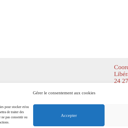
Coord
Libér
24 27
© Copyr
Gérer le consentement aux cookies
(
Design
right re
ies pour stocker et/ou
ttra de traiter des
Mention
Accepter
e ne pas consentir ou
nctions.