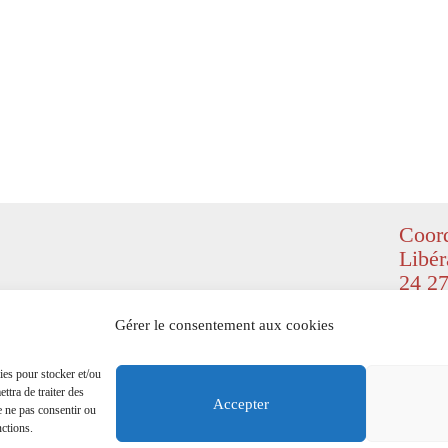
Coord
Libér
24 27
© Copyr
Gérer le consentement aux cookies
(
Design
right re
ies pour stocker et/ou
ttra de traiter des
Mention
Accepter
e ne pas consentir ou
nctions.