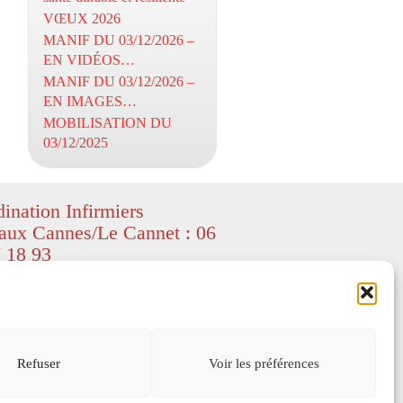
VŒUX 2026
MANIF DU 03/12/2026 –
EN VIDÉOS…
MANIF DU 03/12/2026 –
EN IMAGES…
MOBILISATION DU
03/12/2025
ination Infirmiers
aux Cannes/Le Cannet : 06
 18 93
ight CIL06 – textes et images
ed by Freepik
–
depositphotos
) – All
served.
s légales
Refuser
Voir les préférences