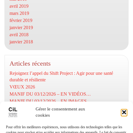
avril 2019
mars 2019
février 2019
janvier 2019
avril 2018
janvier 2018
Articles récents
Rejoignez l’appel du Shift Project : Agir pour une santé
durable et résiliente
VŒUX 2026
MANIF DU 03/12/2026 – EN VIDÉOS…
MANIF DU 03/12/2026 – EN IMAGES…
MOBILISATION DU 03/12/2025
Gérer le consentement aux
cookies
Numéros utiles
Pour offrir les meilleures expériences, nous utilisons des technologies telles que les
cookies pour stocker et/ou accéder aux informations des appareils. Le fait de consentir