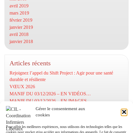
avril 2019
mars 2019
février 2019
janvier 2019
avril 2018
janvier 2018
Articles récents
Rejoignez l’appel du Shift Project : Agir pour une santé
durable et résiliente
VŒUX 2026
MANIF DU 03/12/2026 – EN VIDÉOS…
MANIF DU 03/12/2026 – EN IMAGES…
MOBILISATION DU 03/12/2025
Gérer le consentement aux
cookies
Numéros utiles
Pour offrir les meilleures expériences, nous utilisons des technologies telles que les
cookies pour stocker et/ou accéder aux informations des appareils. Le fait de consentir