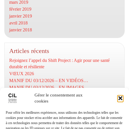
mars 2019
février 2019
janvier 2019
avril 2018
janvier 2018
Articles récents
Rejoignez l’appel du Shift Project : Agir pour une santé
durable et résiliente
VŒUX 2026
MANIF DU 03/12/2026 – EN VIDÉOS…
MANIF DU 03/12/2026 – EN IMAGES…
MOBILISATION DU 03/12/2025
Gérer le consentement aux
cookies
Numéros utiles
Pour offrir les meilleures expériences, nous utilisons des technologies telles que les
cookies pour stocker et/ou accéder aux informations des appareils. Le fait de consentir
à ces technologies nous permettra de traiter des données telles que le comportement de
Coordination Infirmiers
navigation ou les ID uniques sur ce site. Le fait de ne pas consentir ou de retirer son