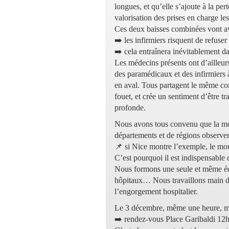
longues, et qu’elle s’ajoute à la pe
valorisation des prises en charge les
Ces deux baisses combinées vont av
➡️ les infirmiers risquent de refuser
➡️ cela entraînera inévitablement da
Les médecins présents ont d’ailleur
des paramédicaux et des infirmiers à
en aval. Tous partagent le même cons
fouet, et crée un sentiment d’être t
profonde.
Nous avons tous convenu que la mo
départements et de régions observent
📌 si Nice montre l’exemple, le mo
C’est pourquoi il est indispensable 
Nous formons une seule et même équ
hôpitaux… Nous travaillons main dan
l’engorgement hospitalier.
Le 3 décembre, même une heure, m
➡️ rendez-vous Place Garibaldi 12h