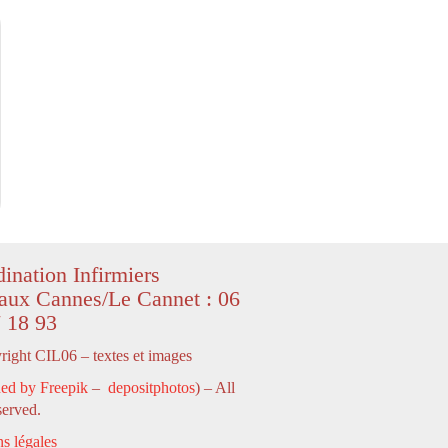
ination Infirmiers
aux Cannes/Le Cannet : 06
 18 93
ight CIL06 – textes et images
ed by Freepik
–
depositphotos
) – All
served.
s légales