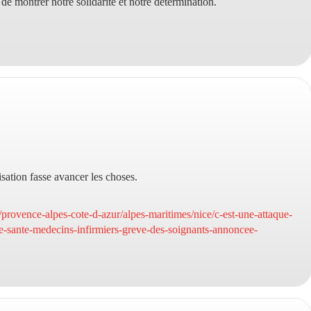
de montrer notre solidarité et notre détermination.
sation fasse avancer les choses.
r/provence-alpes-cote-d-azur/alpes-maritimes/nice/c-est-une-attaque-
e-sante-medecins-infirmiers-greve-des-soignants-annoncee-