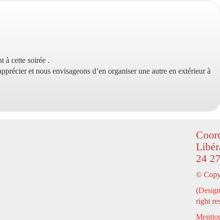
 à cette soirée .
pprécier et nous envisageons d’en organiser une autre en extérieur à
Coord
Libér
24 27
© Copyr
(
Design
right re
Mention