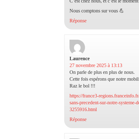
C’est chez nous, et c’est le moment 
Nous comptons sur vous 💪
Réponse
Laurence
dit :
27 novembre 2025 à 13:13
On parle de plus en plus de nous.
Cette fois espérons que notre mobili
Raz le bol !!!
https://france3-regions.franceinfo.f
sans-precedent-sur-notre-systeme-d
3255916.html
Réponse