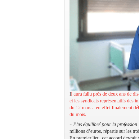
I
l aura fallu près de deux ans de 
et les syndicats représentatifs des 
du 12 mars a en effet finalement déb
du mois.
«
Plus équilibré pour la profession
millions d’euros, répartie sur les tr
En premier lieu, cet accord devrait