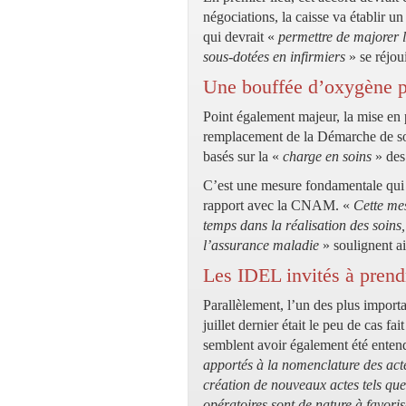
négociations, la caisse va établir 
qui devrait «
permettre de majorer le
sous-dotées en infirmiers
» se réjoui
Une bouffée d’oxygène 
Point également majeur, la mise en 
remplacement de la Démarche de soin
basés sur la «
charge en soins
» des 
C’est une mesure fondamentale qui 
rapport avec la CNAM. «
Cette mes
temps dans la réalisation des soins
l’assurance maladie
» soulignent ain
Les IDEL invités à prend
Parallèlement, l’un des plus import
juillet dernier était le peu de cas f
semblent avoir également été entend
apportés à la nomenclature des act
création de nouveaux actes tels que 
opératoires sont de nature à favoris