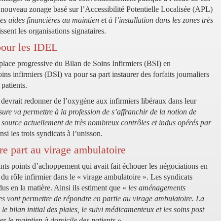
un nouveau zonage basé sur l’Accessibilité Potentielle Localisée (APL)
s aides financières au maintien et à l’installation dans les zones très
ssent les organisations signataires.
pour les IDEL
place progressive du Bilan de Soins Infirmiers (BSI) en
s infirmiers (DSI) va pour sa part instaurer des forfaits journaliers
patients.
devrait redonner de l’oxygène aux infirmiers libéraux dans leur
ure va permettre à la profession de s’affranchir de la notion de
, source actuellement de très nombreux contrôles et indus opérés par
si les trois syndicats à l’unisson.
re part au virage ambulatoire
ants points d’achoppement qui avait fait échouer les négociations en
ait du rôle infirmier dans le « virage ambulatoire ». Les syndicats
us en la matière. Ainsi ils estiment que «
les aménagements
es vont permettre de répondre en partie au virage ambulatoire. La
le bilan initial des plaies, le suivi médicamenteux et les soins post
er le maintien à domicile des patients
».