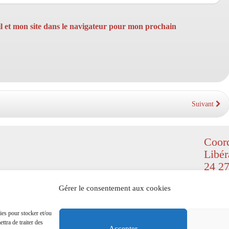
 et mon site dans le navigateur pour mon prochain
Suivant
Coord
Libér
24 27
© Copyr
Gérer le consentement aux cookies
(
Design
right re
ies pour stocker et/ou
ttra de traiter des
Mention
Accepter