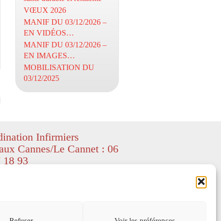
VŒUX 2026
MANIF DU 03/12/2026 –
EN VIDÉOS…
MANIF DU 03/12/2026 –
EN IMAGES…
MOBILISATION DU
03/12/2025
ination Infirmiers
aux Cannes/Le Cannet : 06
 18 93
ight CIL06 – textes et images
ed by Freepik
–
depositphotos
) – All
served.
s légales
Refuser
Voir les préférences