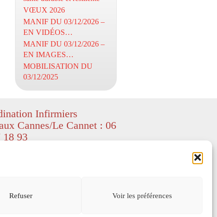
VŒUX 2026
MANIF DU 03/12/2026 –
EN VIDÉOS…
MANIF DU 03/12/2026 –
EN IMAGES…
MOBILISATION DU
03/12/2025
ination Infirmiers
aux Cannes/Le Cannet : 06
 18 93
ight CIL06 – textes et images
ed by Freepik
–
depositphotos
) – All
served.
s légales
Refuser
Voir les préférences