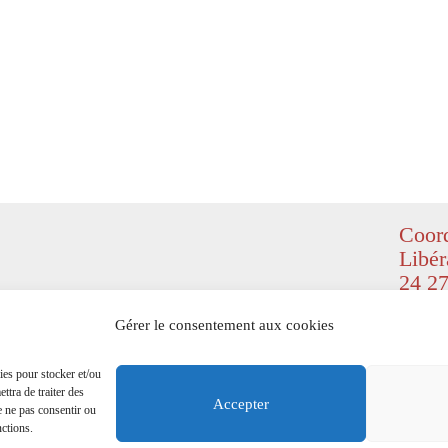
Coord
Libér
24 27
© Copyr
Gérer le consentement aux cookies
(
Design
right re
ies pour stocker et/ou
ttra de traiter des
Mention
Accepter
e ne pas consentir ou
nctions.