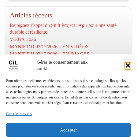
Articles récents
Rejoignez l’appel du Shift Project : Agir pour une santé
durable et résiliente
VŒUX 2026
MANIF DU 03/12/2026 – EN VIDÉOS…
MANIF DU 03/12/2026 – EN IMAGES…
MOBILISATION DU 03/12/2025
Gérer le consentement aux
cookies
Numéros utiles
Pour offrir les meilleures expériences, nous utilisons des technologies telles que les
cookies pour stocker et/ou accéder aux informations des appareils. Le fait de consentir
à ces technologies nous permettra de traiter des données telles que le comportement de
Coordination Infirmiers
navigation ou les ID uniques sur ce site. Le fait de ne pas consentir ou de retirer son
Libéraux Cannes/Le Cannet
consentement peut avoir un effet négatif sur certaines caractéristiques et fonctions.
: 06 24 27 18 93
Gérer les services
© Copyright CIL06 – textes et images
(
Designed by Freepik
–
depositphotos
) – All right reserved.
Accepter