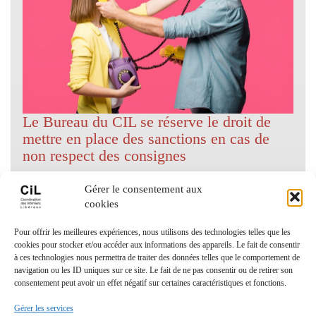
Le Bureau du CIL se réserve le droit de
mettre en place des sanctions en cas de
non respect des consignes
Images liées:
Gérer le consentement aux
cookies
Numéros utiles
Pour offrir les meilleures expériences, nous utilisons des technologies telles que les
cookies pour stocker et/ou accéder aux informations des appareils. Le fait de consentir
à ces technologies nous permettra de traiter des données telles que le comportement de
Coordination Infirmiers
navigation ou les ID uniques sur ce site. Le fait de ne pas consentir ou de retirer son
Libéraux Cannes/Le Cannet
consentement peut avoir un effet négatif sur certaines caractéristiques et fonctions.
: 06 24 27 18 93
Gérer les services