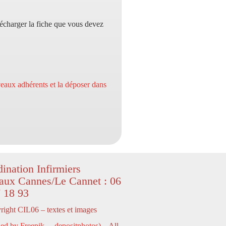
lécharger la fiche que vous devez
eaux adhérents et la déposer dans
ination Infirmiers
aux Cannes/Le Cannet : 06
 18 93
ight CIL06 – textes et images
ed by Freepik
–
depositphotos
) – All