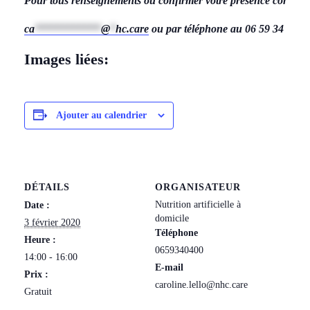
Pour tous renseignements ou confirmer votre présence contac
ca
************
@
*
hc.care
ou par téléphone au 06 59 34 04 0
Images liées:
Ajouter au calendrier
DÉTAILS
ORGANISATEUR
Nutrition artificielle à
Date :
domicile
3 février 2020
Téléphone
Heure :
0659340400
14:00 - 16:00
E-mail
Prix :
caroline.lello@nhc.care
Gratuit