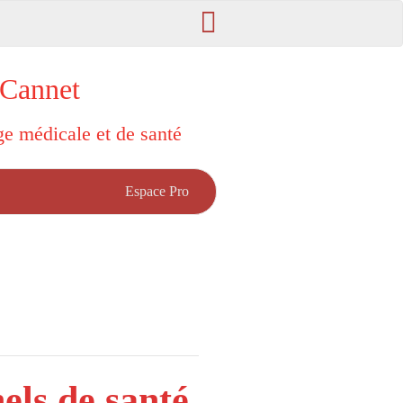
 Cannet
rge médicale et de santé
Espace Pro
els de santé